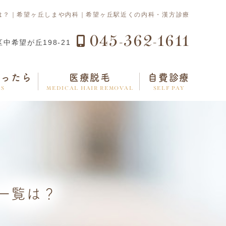
は？｜希望ヶ丘しまや内科｜希望ヶ丘駅近くの内科・漢方診療
045-362-1611
中希望が丘198-21
あったら
医療脱毛
自費診療
MS
MEDICAL HAIR REMOVAL
SELF PAY
一覧は？