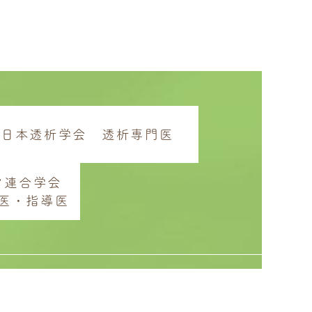
日本透析学会 透析専門医
ア連合学会
医・指導医