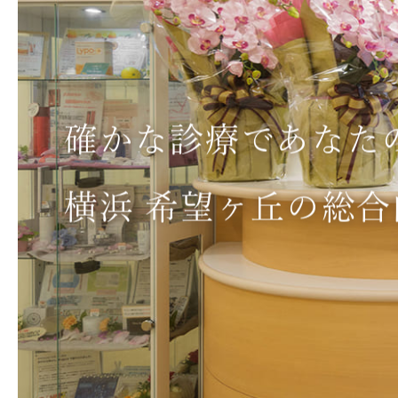
確かな診療で
あなた
横浜 希望ヶ丘の
総合