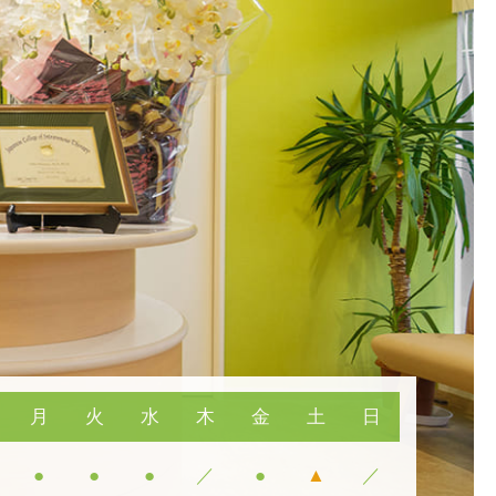
月
火
水
木
金
土
日
●
●
●
／
●
▲
／