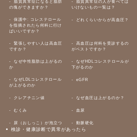
脂質異常症になると脂肪
脂質異常症の人が食べては
の塊ができますか？
いけないもの一覧は？
保護中: コレステロール
どれくらいからが高血圧？
を指摘されたら何科に行け
ばいいですか？
緊張しやすい人は高血圧
高血圧は何科を受診するの
ですか？
がベストですか？
なぜ中性脂肪は上がるの
なぜHDLコレステロールが
か
下がるのか
なぜLDLコレステロール
eGFR
が上がるのか
クレアチニン値
なぜ血圧は上がるのか？
むくみ
血尿
尿（おしっこ）が泡立つ
動脈硬化
検診・健康診断で異常があったら