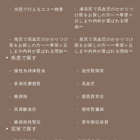
瀬谷区で高血圧のかかりつ
当院で行えるエコー検査
け医をお探しの方へ〜希望ヶ
丘しまや内科が選ばれる理
由〜
旭区で高血圧のかかりつけ
泉区で高血圧のかかりつけ
医をお探しの方へ〜希望ヶ丘
医をお探しの方へ〜希望ヶ丘
しまや内科が選ばれる理由〜
しまや内科が選ばれる理由〜
疾患で探す
慢性糸球体腎炎
急性腎障害
多発性嚢胞腎
高血圧
糖尿病
脂質異常症
高尿酸血症
慢性腎臓病
糖尿病性腎症
更年期症候群
症状で探す