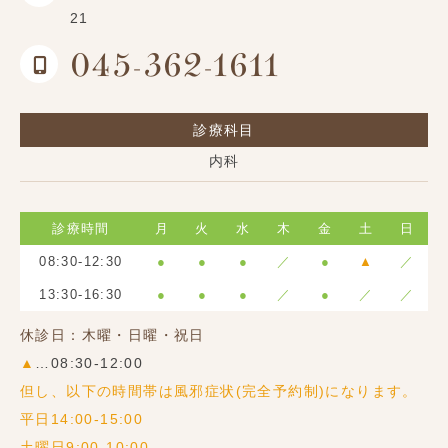
21
045-362-1611
診療科目
内科
診療時間
月
火
水
木
金
土
日
08:30-12:30
●
●
●
／
●
▲
／
13:30-16:30
●
●
●
／
●
／
／
休診日：木曜・日曜・祝日
▲
…08:30-12:00
但し、以下の時間帯は風邪症状(完全予約制)になります。
平日14:00-15:00
土曜日9:00-10:00