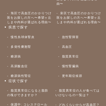
由〜
旭区で高血圧のかかりつけ
泉区で高血圧のかかりつけ
医をお探しの方へ〜希望ヶ丘
医をお探しの方へ〜希望ヶ丘
しまや内科が選ばれる理由〜
しまや内科が選ばれる理由〜
疾患で探す
慢性糸球体腎炎
急性腎障害
多発性嚢胞腎
高血圧
糖尿病
脂質異常症
高尿酸血症
慢性腎臓病
糖尿病性腎症
更年期症候群
症状で探す
脂質異常症になると脂肪
脂質異常症の人が食べては
の塊ができますか？
いけないもの一覧は？
保護中: コレステロール
どれくらいからが高血圧？