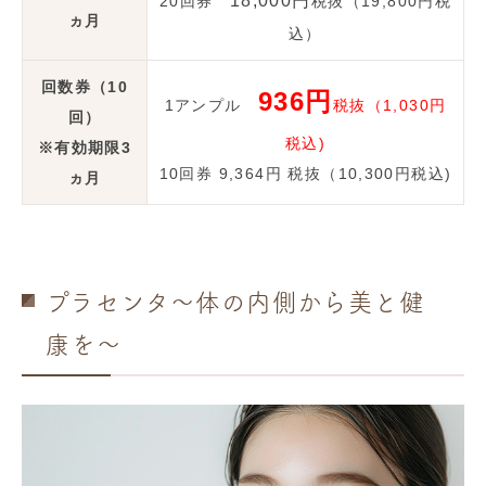
18,000円
20回券
税抜（19,800円税
ヵ月
込）
回数券（10
936円
1アンプル
税抜（1,030円
回）
税込)
※有効期限3
10回券 9,364円 税抜（10,300円税込)
ヵ月
プラセンタ～体の内側から美と健
康を～