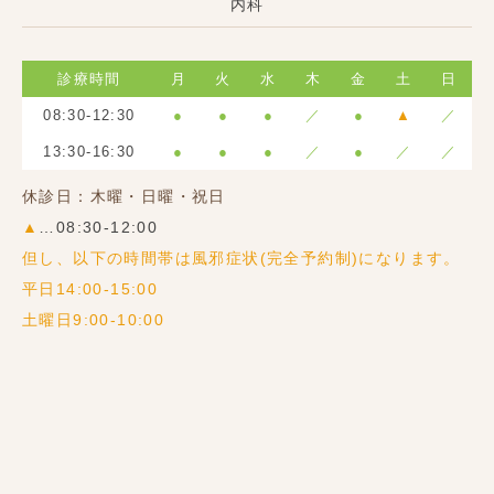
内科
診療時間
月
火
水
木
金
土
日
08:30-12:30
●
●
●
／
●
▲
／
13:30-16:30
●
●
●
／
●
／
／
休診日：木曜・日曜・祝日
▲
…08:30-12:00
但し、以下の時間帯は風邪症状(完全予約制)になります。
平日14:00-15:00
土曜日9:00-10:00