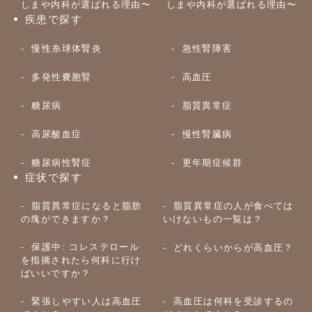
しまや内科が選ばれる理由〜
しまや内科が選ばれる理由〜
疾患で探す
慢性糸球体腎炎
急性腎障害
多発性嚢胞腎
高血圧
糖尿病
脂質異常症
高尿酸血症
慢性腎臓病
糖尿病性腎症
更年期症候群
症状で探す
脂質異常症になると脂肪
脂質異常症の人が食べては
の塊ができますか？
いけないもの一覧は？
保護中: コレステロール
どれくらいからが高血圧？
を指摘されたら何科に行け
ばいいですか？
緊張しやすい人は高血圧
高血圧は何科を受診するの