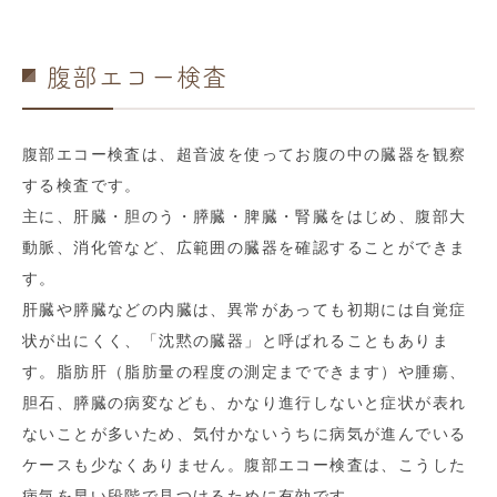
腹部エコー検査
腹部エコー検査は、超音波を使ってお腹の中の臓器を観察
する検査です。
主に、肝臓・胆のう・膵臓・脾臓・腎臓をはじめ、腹部大
動脈、消化管など、広範囲の臓器を確認することができま
す。
肝臓や膵臓などの内臓は、異常があっても初期には自覚症
状が出にくく、「沈黙の臓器」と呼ばれることもありま
す。脂肪肝（脂肪量の程度の測定までできます）や腫瘍、
胆石、膵臓の病変なども、かなり進行しないと症状が表れ
ないことが多いため、気付かないうちに病気が進んでいる
ケースも少なくありません。腹部エコー検査は、こうした
病気を早い段階で見つけるために有効です。