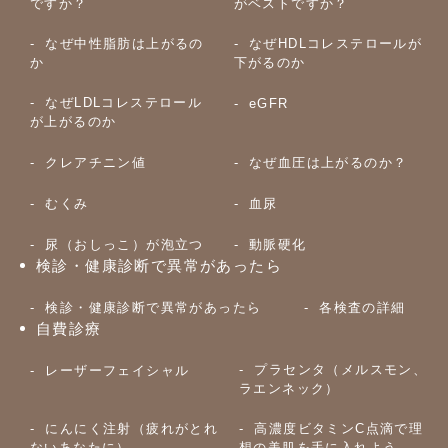
ですか？
がベストですか？
なぜ中性脂肪は上がるの
なぜHDLコレステロールが
か
下がるのか
なぜLDLコレステロール
eGFR
が上がるのか
クレアチニン値
なぜ血圧は上がるのか？
むくみ
血尿
尿（おしっこ）が泡立つ
動脈硬化
検診・健康診断で異常があったら
検診・健康診断で異常があったら
各検査の詳細
自費診療
プラセンタ（メルスモン、
レーザーフェイシャル
ラエンネック）
にんにく注射（疲れがとれ
高濃度ビタミンC点滴で理
ないあなたに）
想の美肌を手に入れよう